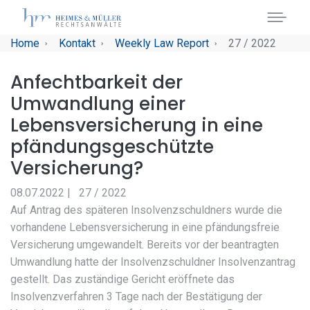
Skip to main navigation
Skip to main content
Skip to page footer
You are here:
Home
Kontakt
Weekly Law Report
27 / 2022
Anfechtbarkeit der
Umwandlung einer
Lebensversicherung in eine
pfändungsgeschützte
Versicherung?
08.07.2022
|
27 / 2022
Auf Antrag des späteren Insolvenzschuldners wurde die
vorhandene Lebensversicherung in eine pfändungsfreie
Versicherung umgewandelt. Bereits vor der beantragten
Umwandlung hatte der Insolvenzschuldner Insolvenzantrag
gestellt. Das zuständige Gericht eröffnete das
Insolvenzverfahren 3 Tage nach der Bestätigung der