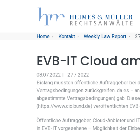
Skip to main navigation
Skip to main content
Skip to page footer
You are here:
Home
Kontakt
Weekly Law Report
27
EVB-IT Cloud am 
08.07.2022
|
27 / 2022
Bislang mussten öffentliche Auftraggeber bei 
Vertragsbedingungen zurückgreifen, da es – and
abgestimmte Vertragsbedingungen) gab. Diese
(https://www.cio.bund.de) veröffentlichten EVB
Öffentliche Auftraggeber, Cloud-Anbieter und IT
in EVB-IT vorgesehene – Möglichkeit der Einbe