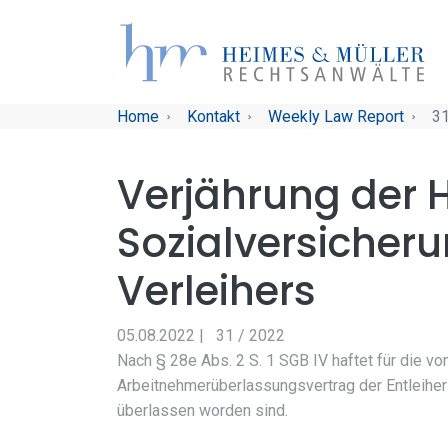
Skip to main navigation
Skip to main content
Skip to page footer
You are here:
Home
Kontakt
Weekly Law Report
31
Verjährung der H
Sozialversicheru
Verleihers
05.08.2022
|
31 / 2022
Nach § 28e Abs. 2 S. 1 SGB IV haftet für die 
Arbeitnehmerüberlassungsvertrag der Entleiher
überlassen worden sind.