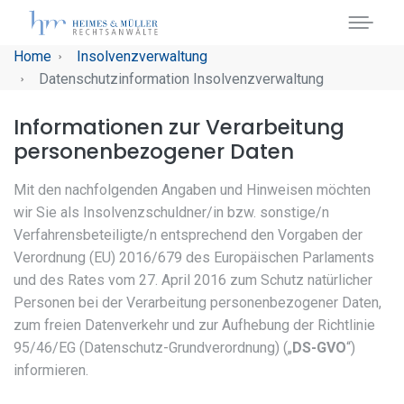
Skip to main navigation
Skip to main content
Skip to page footer
You are here:
Home
Insolvenzverwaltung
Datenschutzinformation Insolvenzverwaltung
Informationen zur Verarbeitung
personenbezogener Daten
Mit den nachfolgenden Angaben und Hinweisen möchten
wir Sie als Insolvenzschuldner/in bzw. sonstige/n
Verfahrensbeteiligte/n entsprechend den Vorgaben der
Verordnung (EU) 2016/679 des Europäischen Parlaments
und des Rates vom 27. April 2016 zum Schutz natürlicher
Personen bei der Verarbeitung personenbezogener Daten,
zum freien Datenverkehr und zur Aufhebung der Richtlinie
95/46/EG (Datenschutz-Grundverordnung) („
DS-GVO
“)
informieren.