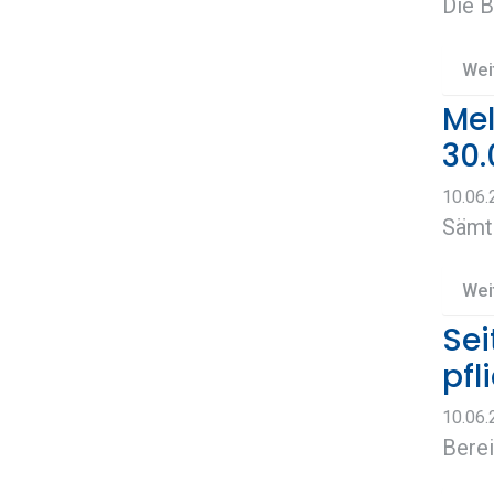
Die 
Wei
Mel
30.
10.06
Sämt
Wei
Sei
pfl
10.06
Berei