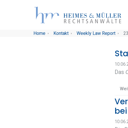
Skip to main navigation
Skip to main content
Skip to page footer
You are here:
Home
Kontakt
Weekly Law Report
23
St
10.06
Das
Wei
Ver
bei
10.06