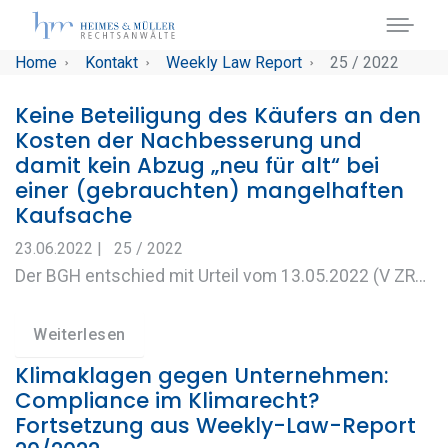
Skip to main navigation
Skip to main content
Skip to page footer
You are here:
Home
Kontakt
Weekly Law Report
25 / 2022
Keine Beteiligung des Käufers an den
Kosten der Nachbesserung und
damit kein Abzug „neu für alt“ bei
einer (gebrauchten) mangelhaften
Kaufsache
23.06.2022
|
25 / 2022
Der BGH entschied mit Urteil vom 13.05.2022 (V ZR…
Weiterlesen
Klimaklagen gegen Unternehmen:
Compliance im Klimarecht?
Fortsetzung aus Weekly-Law-Report