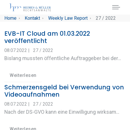
Skip to main navigation
Skip to main content
Skip to page footer
You are here:
Home
Kontakt
Weekly Law Report
27 / 2022
EVB-IT Cloud am 01.03.2022
veröffentlicht
08.07.2022
|
27 / 2022
Bislang mussten öffentliche Auftraggeber bei der…
Weiterlesen
Schmerzensgeld bei Verwendung von
Videoaufnahmen
08.07.2022
|
27 / 2022
Nach der DS-GVO kann eine Einwilligung wirksam…
Weiterlesen