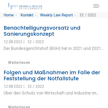
Skip to main navigation
Skip to main content
Skip to page footer
You are here:
Home
Kontakt
Weekly Law Report
32 / 2022
Benachteiligungsvorsatz und
Sanierungskonzept
12.08.2022
|
32 / 2022
Der Bundesgerichtshof (BGH) hat in 2021 und 2021…
Weiterlesen
Folgen und Maßnahmen im Falle der
Feststellung der Notfallstufe
12.08.2022
|
32 / 2022
Über den Schutz von Wirtschaft und Industrie im…
Weiterlesen