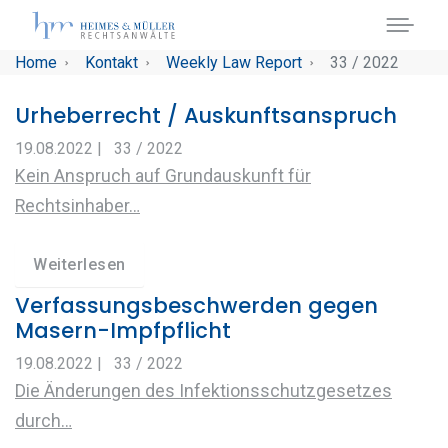
Skip to main navigation
Skip to main content
Skip to page footer
You are here:
Home
Kontakt
Weekly Law Report
33 / 2022
Urheberrecht / Auskunftsanspruch
19.08.2022
|
33 / 2022
Kein Anspruch auf Grundauskunft für
Rechtsinhaber…
Weiterlesen
Verfassungsbeschwerden gegen
Masern-Impfpflicht
19.08.2022
|
33 / 2022
Die Änderungen des Infektionsschutzgesetzes
durch…