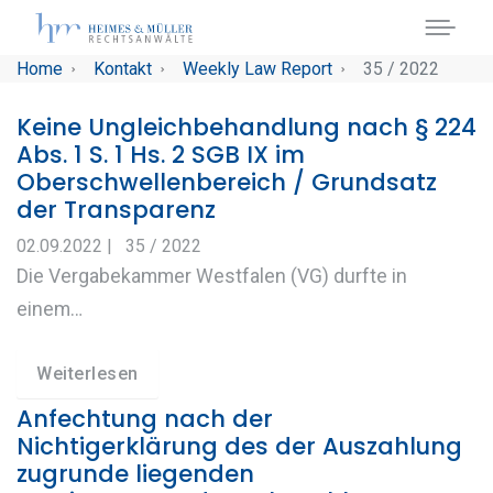
Skip to main navigation
Skip to main content
Skip to page footer
You are here:
Home
Kontakt
Weekly Law Report
35 / 2022
Keine Ungleichbehandlung nach § 224
Abs. 1 S. 1 Hs. 2 SGB IX im
Oberschwellenbereich / Grundsatz
der Transparenz
02.09.2022
|
35 / 2022
Die Vergabekammer Westfalen (VG) durfte in
einem…
Weiterlesen
Anfechtung nach der
Nichtigerklärung des der Auszahlung
zugrunde liegenden