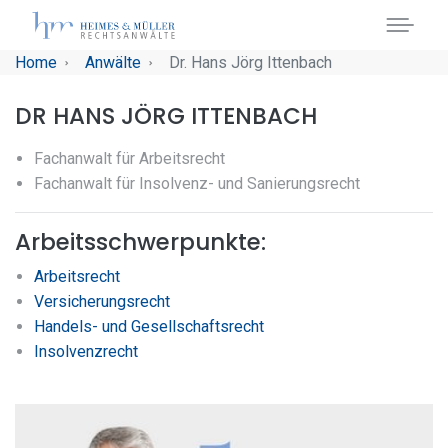
Skip to main navigation
Skip to main content
Skip to page footer
You are here:
Home
Anwälte
Dr. Hans Jörg Ittenbach
DR HANS JÖRG ITTENBACH
Fachanwalt für Arbeitsrecht
Fachanwalt für Insolvenz- und Sanierungsrecht
Arbeitsschwerpunkte:
Arbeitsrecht
Versicherungsrecht
Handels- und Gesellschaftsrecht
Insolvenzrecht